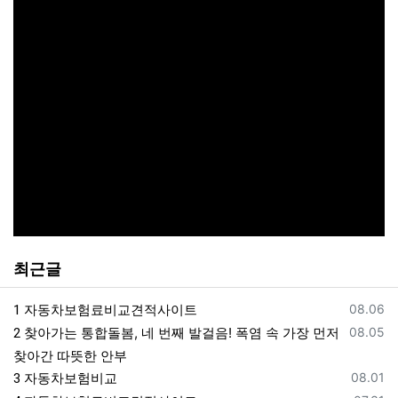
최근글
등록일
자동차보험료비교견적사이트
08.06
1
등록일
찾아가는 통합돌봄, 네 번째 발걸음! 폭염 속 가장 먼저
08.05
2
찾아간 따뜻한 안부
등록일
자동차보험비교
08.01
3