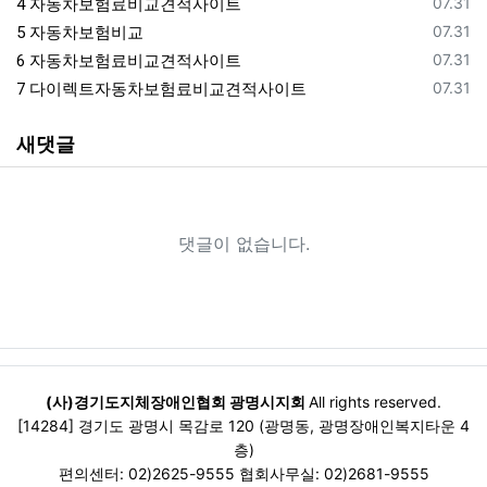
등록일
자동차보험료비교견적사이트
07.31
4
등록일
자동차보험비교
07.31
5
등록일
자동차보험료비교견적사이트
07.31
6
등록일
다이렉트자동차보험료비교견적사이트
07.31
7
새댓글
댓글이 없습니다.
(사)경기도지체장애인협회 광명시지회
All rights reserved.
[14284] 경기도 광명시 목감로 120 (광명동, 광명장애인복지타운 4
층)
편의센터: 02)2625-9555 협회사무실: 02)2681-9555