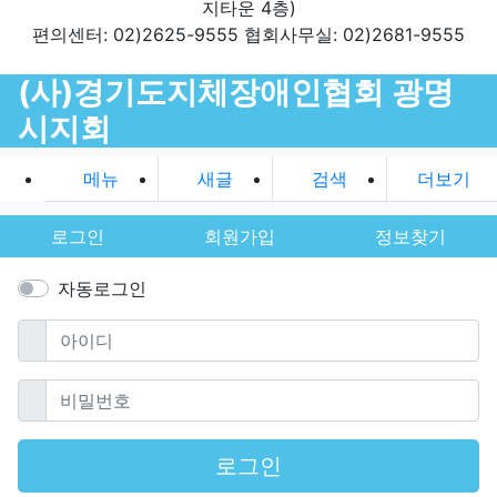
지타운 4층)
편의센터: 02)2625-9555 협회사무실: 02)2681-9555
(사)경기도지체장애인협회 광명
시지회
메뉴
새글
검색
더보기
로그인
회원가입
정보찾기
자동로그인
필수
아이디
필수
비밀번호
로그인