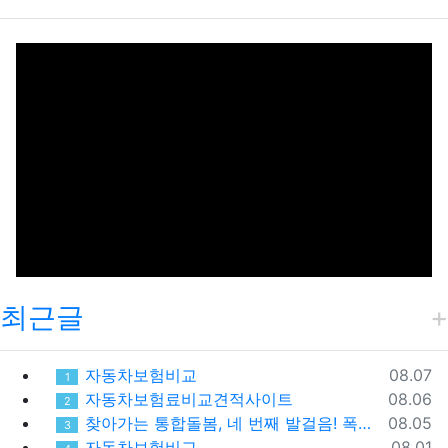
최근글
등록일
자동차보험비교
08.07
1
등록일
자동차보험료비교견적사이트
08.06
2
등록일
찾아가는 통합돌봄, 네 번째 발걸음! 폭염 속 가장 먼저 찾아간 따뜻한 안부
08.05
3
등록일
자동차보험비교
08.01