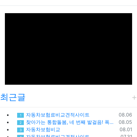
최근글
등록일
자동차보험료비교견적사이트
08.06
1
등록일
찾아가는 통합돌봄, 네 번째 발걸음! 폭염 속 가장 먼저 찾아간 따뜻한 안부
08.05
2
등록일
자동차보험비교
08.01
3
등록일
자동차보험료비교견적사이트
07.31