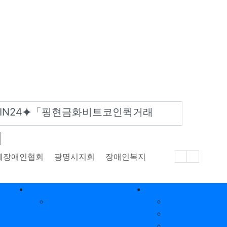
어
체장애인협회
광명시지회
장애인복지
자원봉사
열린마당
운영
자원봉사안내
공지사항
술지원센
지회소식
사진갤러리