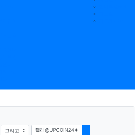
B조사요
쉼마루갤러리
자료실
역지킴이
자유게시판
치도민촉
지원센터
장차운영
담센터
자리사업
사업
검색방법
검색어
검색하기