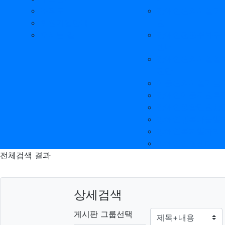
조직도
장애인편의시설D
회원가입안내
원
오시는 길
장애인전용주차구
센터
장애인편의시설설
진단
이동편의시설기술
장애인이동지원특
장애인종합민원상
장애인행복나눔일
장애인복지일자리
장애인인권센터
전체검색 결과
상세검색
그룹
검색조건
게시판 그룹선택