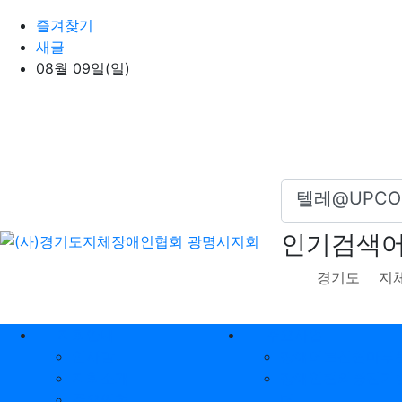
상단 네비
즐겨찾기
새글
08월 09일(일)
인기검색
경기도
지
메인 메뉴
지회안내
주요사업
인사말
장애어르신쉼마루
지회소개
장애인편의증진기
주요연혁
터