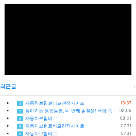
최근글
등록일
자동차보험료비교견적사이트
13:37
1
등록일
찾아가는 통합돌봄, 네 번째 발걸음! 폭염 속 가장 먼저 찾아간 따뜻한 안부
08.05
2
등록일
자동차보험비교
08.01
3
등록일
자동차보험료비교견적사이트
07.31
4
등록일
자동차보험비교
07.31
5