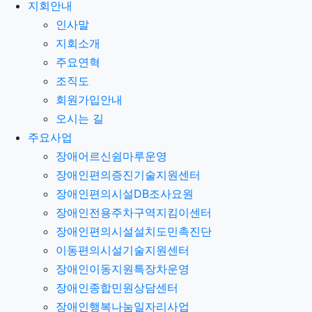
지회안내
인사말
지회소개
주요연혁
조직도
회원가입안내
오시는 길
주요사업
장애어르신쉼마루운영
장애인편의증진기술지원센터
장애인편의시설DB조사요원
장애인전용주차구역지킴이센터
장애인편의시설설치도민촉진단
이동편의시설기술지원센터
장애인이동지원특장차운영
장애인종합민원상담센터
장애인행복나눔일자리사업