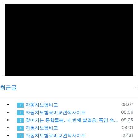
최근글
등록일
자동차보험비교
08.07
1
등록일
자동차보험료비교견적사이트
08.06
2
등록일
찾아가는 통합돌봄, 네 번째 발걸음! 폭염 속 가장 먼저 찾아간 따뜻한 안부
08.05
3
등록일
자동차보험비교
08.01
4
등록일
자동차보험료비교견적사이트
07.31
5