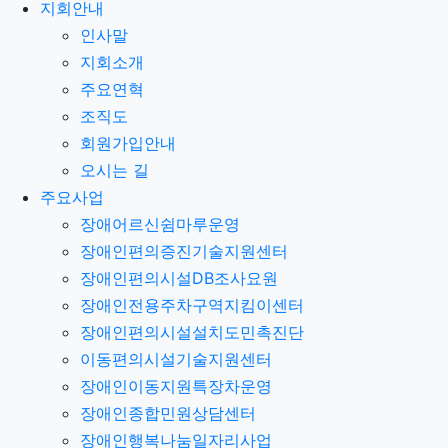
지회안내
인사말
지회소개
주요연혁
조직도
회원가입안내
오시는 길
주요사업
장애어르신쉼마루운영
장애인편의증진기술지원센터
장애인편의시설DB조사요원
장애인전용주차구역지킴이센터
장애인편의시설설치도민촉진단
이동편의시설기술지원센터
장애인이동지원특장차운영
장애인종합민원상담센터
장애인행복나눔일자리사업