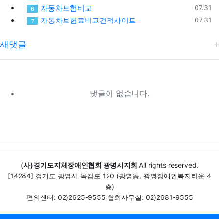
등록일
자동차보험비교
07.31
6
등록일
자동차보험료비교견적사이트
07.31
7
새댓글
댓글이 없습니다.
(사)경기도지체장애인협회 광명시지회
All rights reserved.
[14284] 경기도 광명시 목감로 120 (광명동, 광명장애인복지타운 4
층)
편의센터: 02)2625-9555 협회사무실: 02)2681-9555