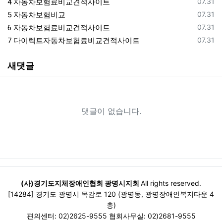
등록일
자동차보험료비교견적사이트
07.31
4
등록일
자동차보험비교
07.31
5
등록일
자동차보험료비교견적사이트
07.31
6
등록일
다이렉트자동차보험료비교견적사이트
07.31
7
새댓글
댓글이 없습니다.
(사)경기도지체장애인협회 광명시지회
All rights reserved.
[14284] 경기도 광명시 목감로 120 (광명동, 광명장애인복지타운 4
층)
편의센터: 02)2625-9555 협회사무실: 02)2681-9555