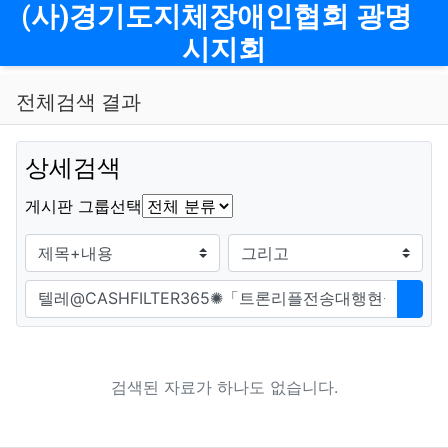
메뉴
(사)경기도지체장애인협회 광명
시지회
전체검색 결과
상세검색
그룹
게시판 그룹선택
검색조건
검색방법
검색어
검색
검색된 자료가 하나도 없습니다.