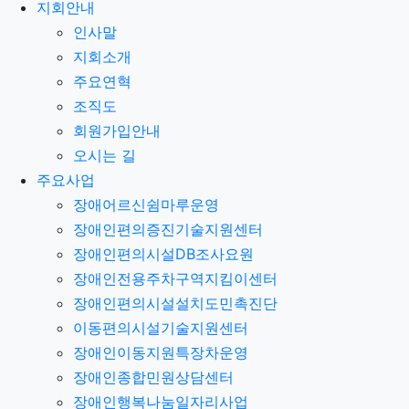
지회안내
인사말
지회소개
주요연혁
조직도
회원가입안내
오시는 길
주요사업
장애어르신쉼마루운영
장애인편의증진기술지원센터
장애인편의시설DB조사요원
장애인전용주차구역지킴이센터
장애인편의시설설치도민촉진단
이동편의시설기술지원센터
장애인이동지원특장차운영
장애인종합민원상담센터
장애인행복나눔일자리사업