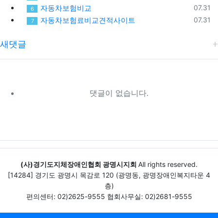
등록일
자동차보험비교
07.31
6
등록일
자동차보험료비교견적사이트
07.31
7
새댓글
댓글이 없습니다.
(사)경기도지체장애인협회 광명시지회
All rights reserved.
[14284] 경기도 광명시 목감로 120 (광명동, 광명장애인복지타운 4
층)
편의센터: 02)2625-9555 협회사무실: 02)2681-9555