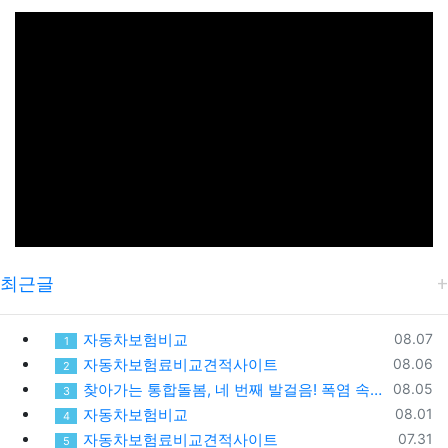
최근글
등록일
자동차보험비교
08.07
1
등록일
자동차보험료비교견적사이트
08.06
2
등록일
찾아가는 통합돌봄, 네 번째 발걸음! 폭염 속 가장 먼저 찾아간 따뜻한 안부
08.05
3
등록일
자동차보험비교
08.01
4
등록일
자동차보험료비교견적사이트
07.31
5