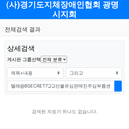
메뉴
(사)경기도지체장애인협회 광명
시지회
전체검색 결과
상세검색
그룹
게시판 그룹선택
검색조건
검색방법
검색어
검색
검색된 자료가 하나도 없습니다.